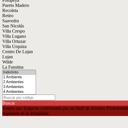
Pompeya
Puerto Madero
Recoleta
Retiro
Saavedra
San Nicolás
Villa Crespo
Villa Lugano
Villa Ortuzar
Villa Urquiza
Centro De Lujan
Lujan
Wilde
La Faustina
Buscar
Somos una Empresa conformada por un Staff de Jóvenes Profesionales, 
requieren en la actualidad.