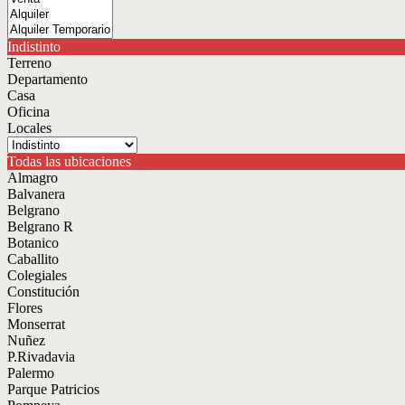
Indistinto
Terreno
Departamento
Casa
Oficina
Locales
Todas las ubicaciones
Almagro
Balvanera
Belgrano
Belgrano R
Botanico
Caballito
Colegiales
Constitución
Flores
Monserrat
Nuñez
P.Rivadavia
Palermo
Parque Patricios