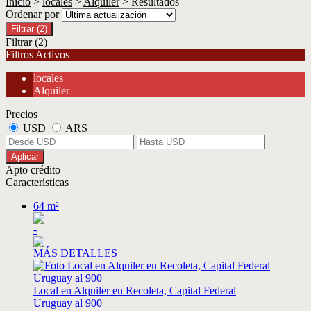
Inicio
>
locales
>
Alquiler
> Resultados
Ordenar por
Filtrar
(2)
Filtrar
(2)
Filtros Activos
locales
Alquiler
Precios
USD
ARS
Aplicar
Apto crédito
Características
64 m²
-
MÁS DETALLES
Local en Alquiler en Recoleta, Capital Federal
Uruguay al 900